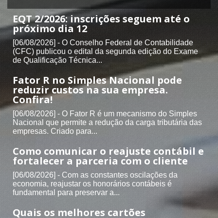
EQT 2/2026: inscrições seguem até o
próximo dia 12
[06/08/2026] - O Conselho Federal de Contabilidade
(CFC) publicou o edital da segunda edição do Exame
de Qualificação Técnica...
Fator R no Simples Nacional pode
reduzir custos na sua empresa.
Confira!
[06/08/2026] - O Fator R é um mecanismo do Simples
Nacional que permite a redução da carga tributária das
empresas. Criado para...
Como comunicar o reajuste contábil e
fortalecer a parceria com o cliente
[06/08/2026] - Com as constantes oscilações da
economia, reajustar os honorários contábeis é
fundamental para preservar a...
Quais os melhores cartões